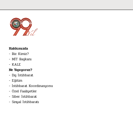
Hakkımızda
Biz Kimiz?
MİT Başkanı
KALE
Ne Yapıyoruz?
Dış İstihbarat
Eğitim
İstihbarat Koordinasyonu
Özel Faaliyetler
Siber İstihbarat
Sinyal İstihbaratı
Terörle Mücadele
Kariyer
İstihbarat Uzmanı
Mühendis
Dil Uzmanı