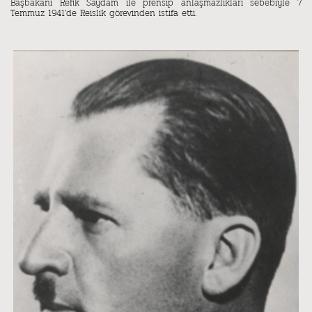
Başbakanı Refik Saydam ile prensip anlaşmazlıkları sebebiyle 7
Temmuz 1941’de Reislik görevinden istifa etti.