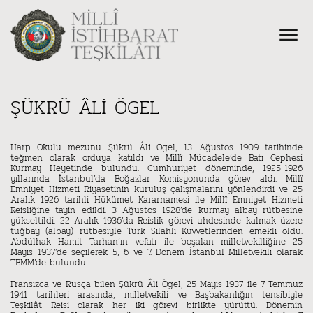
ŞÜKRÜ ÂLİ ÖGEL
Harp Okulu mezunu Şükrü Âli Ögel, 13 Ağustos 1909 tarihinde
teğmen olarak orduya katıldı ve Millî Mücadele’de Batı Cephesi
Kurmay Heyetinde bulundu. Cumhuriyet döneminde, 1925-1926
yıllarında İstanbul’da Boğazlar Komisyonunda görev aldı. Millî
Emniyet Hizmeti Riyasetinin kuruluş çalışmalarını yönlendirdi ve 25
Aralık 1926 tarihli Hükûmet Kararnamesi ile Millî Emniyet Hizmeti
Reisliğine tayin edildi. 3 Ağustos 1928’de kurmay albay rütbesine
yükseltildi. 22 Aralık 1936’da Reislik görevi uhdesinde kalmak üzere
tuğbay (albay) rütbesiyle Türk Silahlı Kuvvetlerinden emekli oldu.
Abdülhak Hamit Tarhan’ın vefatı ile boşalan milletvekilliğine 25
Mayıs 1937’de seçilerek 5, 6 ve 7. Dönem İstanbul Milletvekili olarak
TBMM’de bulundu.
Fransızca ve Rusça bilen Şükrü Âli Ögel, 25 Mayıs 1937 ile 7 Temmuz
1941 tarihleri arasında, milletvekili ve Başbakanlığın tensibiyle
Teşkilât Reisi olarak her iki görevi birlikte yürüttü. Dönemin