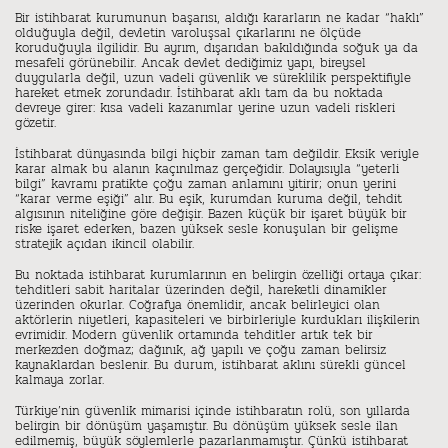
Bir istihbarat kurumunun başarısı, aldığı kararların ne kadar “haklı”
olduğuyla değil, devletin varoluşsal çıkarlarını ne ölçüde
koruduğuyla ilgilidir. Bu ayrım, dışarıdan bakıldığında soğuk ya da
mesafeli görünebilir. Ancak devlet dediğimiz yapı, bireysel
duygularla değil, uzun vadeli güvenlik ve süreklilik perspektifiyle
hareket etmek zorundadır. İstihbarat aklı tam da bu noktada
devreye girer: kısa vadeli kazanımlar yerine uzun vadeli riskleri
gözetir.
İstihbarat dünyasında bilgi hiçbir zaman tam değildir. Eksik veriyle
karar almak bu alanın kaçınılmaz gerçeğidir. Dolayısıyla “yeterli
bilgi” kavramı pratikte çoğu zaman anlamını yitirir; onun yerini
“karar verme eşiği” alır. Bu eşik, kurumdan kuruma değil, tehdit
algısının niteliğine göre değişir. Bazen küçük bir işaret büyük bir
riske işaret ederken, bazen yüksek sesle konuşulan bir gelişme
stratejik açıdan ikincil olabilir.
Bu noktada istihbarat kurumlarının en belirgin özelliği ortaya çıkar:
tehditleri sabit haritalar üzerinden değil, hareketli dinamikler
üzerinden okurlar. Coğrafya önemlidir, ancak belirleyici olan
aktörlerin niyetleri, kapasiteleri ve birbirleriyle kurdukları ilişkilerin
evrimidir. Modern güvenlik ortamında tehditler artık tek bir
merkezden doğmaz; dağınık, ağ yapılı ve çoğu zaman belirsiz
kaynaklardan beslenir. Bu durum, istihbarat aklını sürekli güncel
kalmaya zorlar.
Türkiye’nin güvenlik mimarisi içinde istihbaratın rolü, son yıllarda
belirgin bir dönüşüm yaşamıştır. Bu dönüşüm yüksek sesle ilan
edilmemiş, büyük söylemlerle pazarlanmamıştır. Çünkü istihbarat