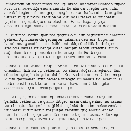
İstihbaratın bir diğer temel özelliği, kişisel kahramanlıklardan ziyade
kurumsal sürekliliği esas almasıdır. Bu alanda bireyler önemlidir,
ancak bireylerin önüne geçen şey kurumun hafızasıdır. Uzun yıllara
yayılan bilgi birikimi, tecrübe ve kurumsal refleksler, istihbarat
yapılarının gerçek gücünü oluşturur. Hafıza kaybı yaşayan
devletlerin, aynı hataları tekrar tekrar yapması tesadüf değildir.
Bu kurumsal hafıza, yalnızca geçmiş olayların arşivlenmesi anlamına
gelmez. Aynı zamanda geçmişten çıkarılan derslerin bugünün
kararlarına yansıtılmasıdır. İstihbarat aklı, süreklilik ile değişim
arasında hassas bir denge kurar. Değişen tehdit ortamına uyum
sağlarken, temel prensiplerini korumayı bilir. Bu denge
bozulduğunda ya aşırı katılık ya da savrulma ortaya çıkar.
İstihbarat dünyasında disiplin ve sabır, en az teknik kapasite kadar
önemlidir. Hızlı sonuç beklentisi, bu alanın doğasına aykırıdır. Bazı
süreçler aylar, hatta yıllar alabilir. Kısa vadede anlam ifade etmeyen
küçük gelişmeler, uzun vadede stratejik kırılmalara yol açabilir. Bu
nedenle istihbarat kurumları, zaman kavramını farklı algılar;
acelecilikten çok sürekliliğe yatırım yapar.
Bu yaklaşım, demokratik toplumlarda zaman zaman eleştirilir.
Şeffaflık beklentisi ile gizlilik ihtiyacı arasındaki gerilim, her zaman
var olmuştur. Bu gerilim sağlıklıdır; çünkü denetim mekanizmaları,
istihbarat kurumlarının meşruiyet zeminini güçlendirir. Ancak
burada ince bir çizgi vardır. Denetim ile teşhir arasındaki fark iyi
korunmadığında, güvenlik zafiyetleri kaçınılmaz hale gelir.
İstihbarat kurumlarının yanlış anlaşılmasının bir nedeni de, bu