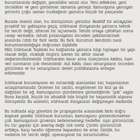
kurumlarında değişim, genellikle sessiz olur. Yeni refleksler, yeni
öncelikler ve yeni yöntemler zamanla yerleşir. Kamuoyuna yansıyan
görüntü çoğu zaman buzdağının yalnızca küçük bir parçasıdır.
Burada önemli olan, bu dönüşümün yönüdür. Reaktif bir anlayıştan
proaktif bir yaklaşıma geçiş, istihbarat dünyasında yalnızca teknik
bir tercih değil, zihinsel bir sıçramadır. Tehdit ortaya çıktıktan sonra
cevap vermekle, tehdit potansiyelini önceden şekillendirmek
arasında ciddi bir fark vardır. Bu fark, kurumun kendisini nasıl
konumlandırdığıyla doğrudan ilişkilidir.
Milli İstihbarat Teşkilatı bu bağlamda yalnızca bilgi toplayan bir yapı
olarak değil, stratejik öngörü üreten bir aktör olarak
değerlendirilmelidir. İstihbaratın karar alma süreçlerine katkısı, ham
veri sunmanın çok ötesindedir. Asıl katkı, olası senaryoların önceden
görülmesi ve bu senaryoların devlet politikalarına entegre
edilmesidir.
İstihbarat kurumlarının en zorlandığı alanlardan biri, başarılarının
anlaşılmamasıdır. Önlenen bir saldırı, engellenen bir kriz ya da
dağıtılan bir ağ, kamuoyunun gündemine girmediğinde “yok” sayılır.
Buna karşılık, küçük bir aksaklık bile büyük bir başarısızlık algısına
dönüşebilir. Bu asimetri, istihbarat dünyasının değişmeyen kaderidir.
Bu noktada algı yönetimi ile propaganda arasındaki farkı doğru
koymak gerekir. İstihbarat kurumları, kamuoyunu yönlendirmekten
çok, kamuoyunun güvenini zedelememeyi hedefler. Aşırı görünürlük,
bu tür yapılar için avantaj değil risk üretir. Çünkü görünürlük
arttıkça, karşı tarafın öğrenme kapasitesi de artar. Gizlilik, bu
nedenle bir tercih değil, operasyonel bir zorunluluktur.