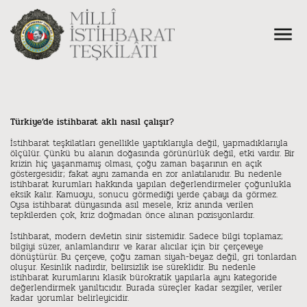
Türkiye’de istihbarat aklı nasıl çalışır?
İstihbarat teşkilatları genellikle yaptıklarıyla değil, yapmadıklarıyla
ölçülür. Çünkü bu alanın doğasında görünürlük değil, etki vardır. Bir
krizin hiç yaşanmamış olması, çoğu zaman başarının en açık
göstergesidir; fakat aynı zamanda en zor anlatılanıdır. Bu nedenle
istihbarat kurumları hakkında yapılan değerlendirmeler çoğunlukla
eksik kalır. Kamuoyu, sonucu görmediği yerde çabayı da görmez.
Oysa istihbarat dünyasında asıl mesele, kriz anında verilen
tepkilerden çok, kriz doğmadan önce alınan pozisyonlardır.
İstihbarat, modern devletin sinir sistemidir. Sadece bilgi toplamaz;
bilgiyi süzer, anlamlandırır ve karar alıcılar için bir çerçeveye
dönüştürür. Bu çerçeve, çoğu zaman siyah-beyaz değil, gri tonlardan
oluşur. Kesinlik nadirdir, belirsizlik ise süreklidir. Bu nedenle
istihbarat kurumlarını klasik bürokratik yapılarla aynı kategoride
değerlendirmek yanıltıcıdır. Burada süreçler kadar sezgiler, veriler
kadar yorumlar belirleyicidir.