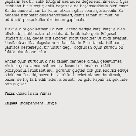
yapıların tek bir anlık fotoğraf üzerinden değerlendirilmesidir. Oysa
istihbarat bir süreçtir; anlık başarı ya da başarısızlıklarla ölçülemez.
Bir dönemde alınan bir karar, etkisini yıllar sonra gösterebilir. Bu
nedenle istihbarat değerlendirmeleri, geniş zaman dilimleri ve
bütüncül perspektifler üzerinden yapılmalıdır.
Türkiye gibi çok katmanlı güvenlik tehditleriyle karşı karşıya olan
ülkelerde, istihbaratın rolü daha da kritik hale gelir. Bölgesel
istikrarsızlıklar, devlet dışı aktörler, hibrit tehditler ve bilgi savaşları,
klasik güvenlik anlayışlarını zorlamaktadır. Bu ortamda istihbarat,
yalnızca destekleyici bir unsur değil, doğrudan oyun kurucu bir
faktör olarak öne çıkar.
Ancak oyun kuruculuk, her zaman sahnede olmayı gerektirmez.
Aksine, çoğu zaman sahnenin arkasında kalmak en etkili
pozisyondur. İstihbarat aklı, görünür güçten çok yönlendirici etkiye
odaklanır. Bu etki, bazen bir aktörün hareket alanını daraltmak,
bazen de hiç fark edilmeden alternatif bir yolu kapatmak şeklinde
ortaya çıkar.
Cihad İslam Yılmaz
Yazar:
Independent Türkçe
Kaynak: