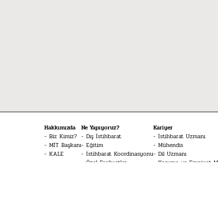
Hakkımızda
Ne Yapıyoruz?
Kariyer
Biz Kimiz?
Dış İstihbarat
İstihbarat Uzmanı
MİT Başkanı
Eğitim
Mühendis
KALE
İstihbarat Koordinasyonu
Dil Uzmanı
Özel Faaliyetler
Koruma ve Emniyet 
Siber İstihbarat
Tekniker
Sinyal İstihbaratı
İHA Sistemleri Pilotu
Terörle Mücadele
Havacılık Teknisyeni
Doktor
Merak Edilenler
İstihbarat Sözlüğü