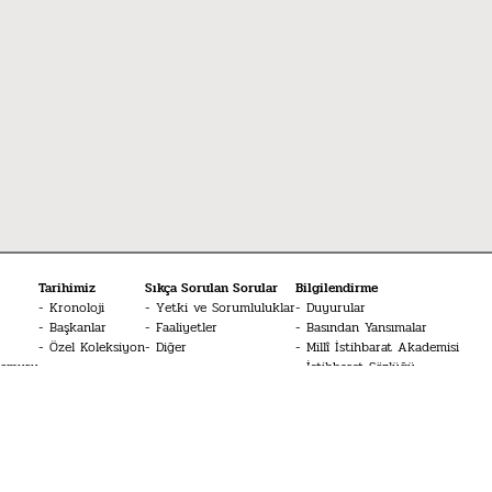
Tarihimiz
Sıkça Sorulan Sorular
Bilgilendirme
Kronoloji
Yetki ve Sorumluluklar
Duyurular
Başkanlar
Faaliyetler
Basından Yansımalar
Özel Koleksiyon
Diğer
Millî İstihbarat Akademisi
Memuru
İstihbarat Sözlüğü
Medya
MİT Konferansları
Bize Bildirin