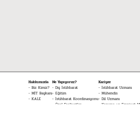
Hakkımızda
Ne Yapıyoruz?
Kariyer
Biz Kimiz?
Dış İstihbarat
İstihbarat Uzmanı
MİT Başkanı
Eğitim
Mühendis
KALE
İstihbarat Koordinasyonu
Dil Uzmanı
Özel Faaliyetler
Koruma ve Emniyet 
Siber İstihbarat
Tekniker
Sinyal İstihbaratı
İHA Sistemleri Pilotu
Terörle Mücadele
Havacılık Teknisyeni
Doktor
Merak Edilenler
İstihbarat Sözlüğü