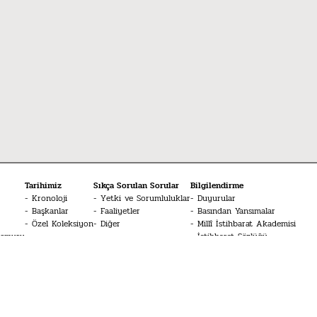
Tarihimiz
Sıkça Sorulan Sorular
Bilgilendirme
Kronoloji
Yetki ve Sorumluluklar
Duyurular
Başkanlar
Faaliyetler
Basından Yansımalar
Özel Koleksiyon
Diğer
Millî İstihbarat Akademisi
Memuru
İstihbarat Sözlüğü
Medya
MİT Konferansları
Bize Bildirin