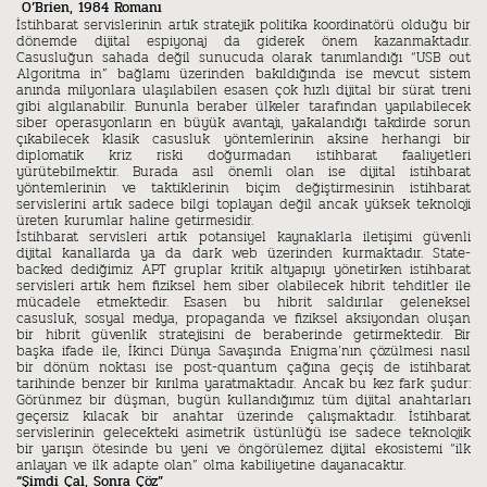
O’Brien, 1984 Romanı
İstihbarat servislerinin artık stratejik politika koordinatörü olduğu bir
dönemde dijital espiyonaj da giderek önem kazanmaktadır.
Casusluğun sahada değil sunucuda olarak tanımlandığı “USB out
Algoritma in” bağlamı üzerinden bakıldığında ise mevcut sistem
anında milyonlara ulaşılabilen esasen çok hızlı dijital bir sürat treni
gibi algılanabilir. Bununla beraber ülkeler tarafından yapılabilecek
siber operasyonların en büyük avantajı, yakalandığı takdirde sorun
çıkabilecek klasik casusluk yöntemlerinin aksine herhangi bir
diplomatik kriz riski doğurmadan istihbarat faaliyetleri
yürütebilmektir. Burada asıl önemli olan ise dijital istihbarat
yöntemlerinin ve taktiklerinin biçim değiştirmesinin istihbarat
servislerini artık sadece bilgi toplayan değil ancak yüksek teknoloji
üreten kurumlar haline getirmesidir.
İstihbarat servisleri artık potansiyel kaynaklarla iletişimi güvenli
dijital kanallarda ya da dark web üzerinden kurmaktadır. State-
backed dediğimiz APT gruplar kritik altyapıyı yönetirken istihbarat
servisleri artık hem fiziksel hem siber olabilecek hibrit tehditler ile
mücadele etmektedir. Esasen bu hibrit saldırılar geleneksel
casusluk, sosyal medya, propaganda ve fiziksel aksiyondan oluşan
bir hibrit güvenlik stratejisini de beraberinde getirmektedir. Bir
başka ifade ile, İkinci Dünya Savaşında Enigma’nın çözülmesi nasıl
bir dönüm noktası ise post-quantum çağına geçiş de istihbarat
tarihinde benzer bir kırılma yaratmaktadır. Ancak bu kez fark şudur:
Görünmez bir düşman, bugün kullandığımız tüm dijital anahtarları
geçersiz kılacak bir anahtar üzerinde çalışmaktadır. İstihbarat
servislerinin gelecekteki asimetrik üstünlüğü ise sadece teknolojik
bir yarışın ötesinde bu yeni ve öngörülemez dijital ekosistemi “ilk
anlayan ve ilk adapte olan” olma kabiliyetine dayanacaktır.
“Şimdi Çal, Sonra Çöz”