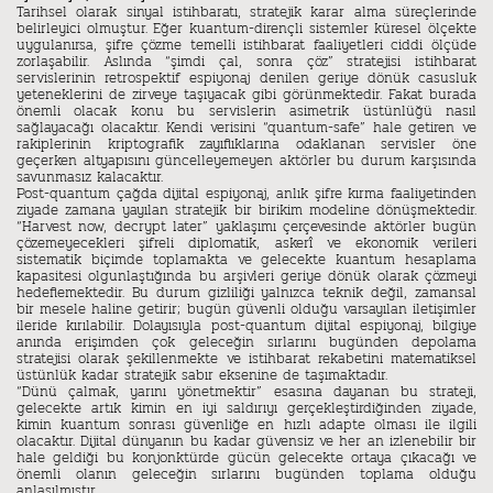
Tarihsel olarak sinyal istihbaratı, stratejik karar alma süreçlerinde
belirleyici olmuştur. Eğer kuantum-dirençli sistemler küresel ölçekte
uygulanırsa, şifre çözme temelli istihbarat faaliyetleri ciddi ölçüde
zorlaşabilir. Aslında “şimdi çal, sonra çöz” stratejisi istihbarat
servislerinin retrospektif espiyonaj denilen geriye dönük casusluk
yeteneklerini de zirveye taşıyacak gibi görünmektedir. Fakat burada
önemli olacak konu bu servislerin asimetrik üstünlüğü nasıl
sağlayacağı olacaktır. Kendi verisini “quantum-safe” hale getiren ve
rakiplerinin kriptografik zayıflıklarına odaklanan servisler öne
geçerken altyapısını güncelleyemeyen aktörler bu durum karşısında
savunmasız kalacaktır.
Post-quantum çağda dijital espiyonaj, anlık şifre kırma faaliyetinden
ziyade zamana yayılan stratejik bir birikim modeline dönüşmektedir.
“Harvest now, decrypt later” yaklaşımı çerçevesinde aktörler bugün
çözemeyecekleri şifreli diplomatik, askerî ve ekonomik verileri
sistematik biçimde toplamakta ve gelecekte kuantum hesaplama
kapasitesi olgunlaştığında bu arşivleri geriye dönük olarak çözmeyi
hedeflemektedir. Bu durum gizliliği yalnızca teknik değil, zamansal
bir mesele haline getirir; bugün güvenli olduğu varsayılan iletişimler
ileride kırılabilir. Dolayısıyla post-quantum dijital espiyonaj, bilgiye
anında erişimden çok geleceğin sırlarını bugünden depolama
stratejisi olarak şekillenmekte ve istihbarat rekabetini matematiksel
üstünlük kadar stratejik sabır eksenine de taşımaktadır.
“Dünü çalmak, yarını yönetmektir” esasına dayanan bu strateji,
gelecekte artık kimin en iyi saldırıyı gerçekleştirdiğinden ziyade,
kimin kuantum sonrası güvenliğe en hızlı adapte olması ile ilgili
olacaktır. Dijital dünyanın bu kadar güvensiz ve her an izlenebilir bir
hale geldiği bu konjonktürde gücün gelecekte ortaya çıkacağı ve
önemli olanın geleceğin sırlarını bugünden toplama olduğu
anlaşılmıştır.