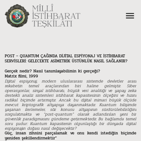
POST – QUANTUM ÇAĞINDA DİJİTAL ESPİYONAJ VE İSTİHBARAT
SERVİSLERİ: GELECEKTE ASİMETRİK ÜSTÜNLÜK NASIL SAĞLANIR?
Gerçek nedir? Nasıl tanımlayabilirsin ki gerçeği?
Matrix filmi, 1999
Dijital espiyonaj, modern uluslararası sistemde devletler arası
rekabetin temel araçlarından biri haline gelmiştir. Siber
operasyonlar, sinyal istihbaratı, büyük veri analitiği ve yapay zeka
destekli analiz sistemleri istihbarat kapasitesinin ölçeğini ve hızını
radikal biçimde artırmıştır. Ancak bu dijital mimari büyük ölçüde
mevcut kriptografik altyapıya dayanmaktadır. Kuantum bilişimde
yaşanan ilerlemeler, söz konusu altyapının sürdürülebilirliğini
sorgulatmakta ve “post-quantum” olarak adlandırılan yeni bir
güvenlik paradigmasını gündeme getirmektedir. Bu bağlamda temel
soru şudur: Kuantum kapasitenin olgunlaştığı bir dünyada dijital
espiyonajın doğası nasıl değişecektir?
Güç, insan zihnini parçalamak ve onu kendi istediğin biçimde
yeniden şekillendirmektir”