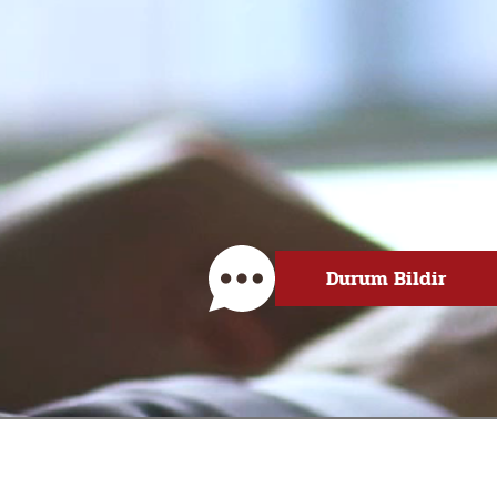
Durum Bildir
DIL

UZMANI