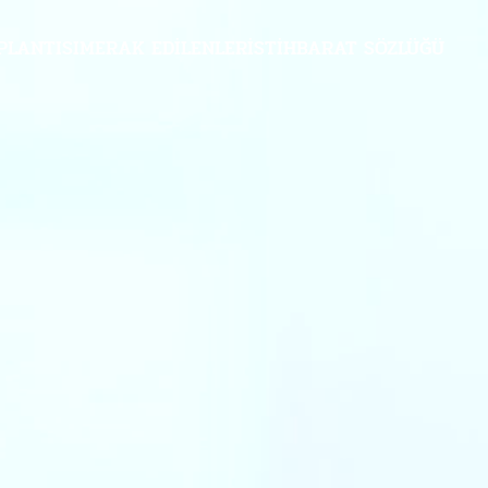
PLANTISI
MERAK EDILENLER
İSTIHBARAT SÖZLÜĞÜ