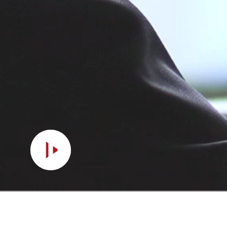
İSTIHBARAT

UZMANI