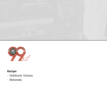
Kariyer
İstihbarat Uzmanı
Mühendis
Dil Uzmanı
Koruma ve Emniyet Memuru
Tekniker
İHA Sistemleri Pilotu