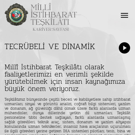
TECRÜBELİ VE DİNAMİK
Millî İstihbarat Teşkilâtı olarak
faaliyetlerimizi en verimli şekilde
yürütebilmek için insan kaynağımıza
büyük önem veriyoruz.
Teşkilâtımız bünyesinde çeşitli beceri ve kabiliyetlere sahip istihbarat
uzmanları; sinyal ve görüntü analizi, coğrafi bilgi sistemleri, yazılım
ve donanım, ağ güvenliği dâhil olmak üzere farklı alanlarda uzman
mühendisler; dünya dillerinde yetkin dil uzmanları; Teşkilât
personeline tıbbi destek sağlayan, farklı alanlarda uzmanlaşmış
sağlık görevlileri; teknik araç, sistem, donanım ve yazılım altyapısı
konularında uzman teknikerler; insansız hava araçlarının uçurulması
ile ilgili görevleri yerine getiren İHA sistemleri pilotları; tesis, bina ve