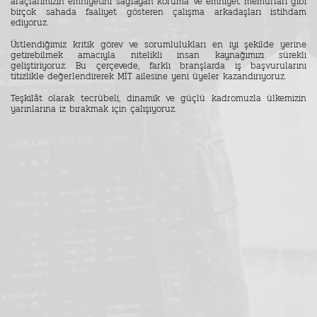
araçlarımızın emniyetini sağlayan koruma ve emniyet memurları gibi
birçok sahada faaliyet gösteren çalışma arkadaşları istihdam
ediyoruz.
Üstlendiğimiz kritik görev ve sorumlulukları en iyi şekilde yerine
getirebilmek amacıyla nitelikli insan kaynağımızı sürekli
geliştiriyoruz. Bu çerçevede, farklı branşlarda iş başvurularını
titizlikle değerlendirerek MİT ailesine yeni üyeler kazandırıyoruz.
Teşkilât olarak tecrübeli, dinamik ve güçlü kadromuzla ülkemizin
yarınlarına iz bırakmak için çalışıyoruz.